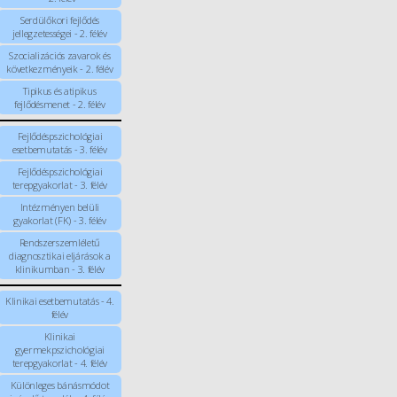
Serdülőkori fejlődés
jellegzetességei - 2. félév
Szocializációs zavarok és
következményeik - 2. félév
Tipikus és atipikus
fejlődésmenet - 2. félév
Fejlődéspszichológiai
esetbemutatás - 3. félév
Fejlődéspszichológiai
terepgyakorlat - 3. félév
Intézményen belüli
gyakorlat (FK) - 3. félév
Rendszerszemléletű
diagnosztikai eljárások a
klinikumban - 3. félév
Klinikai esetbemutatás - 4.
félév
Klinikai
gyermekpszichológiai
terepgyakorlat - 4. félév
Különleges bánásmódot