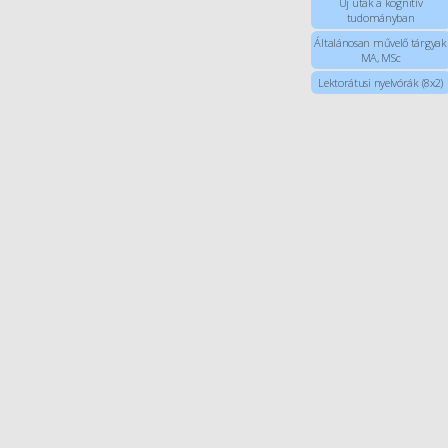
Új utak a kognitív
tudományban
Általánosan művelő tárgyak
MA, MSc
Lektorátusi nyelvórák (8x2)