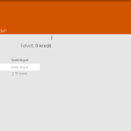
dat!
Felvett:
0 kredit
Szakirányok
Szakirányok
∑ 59 kredit