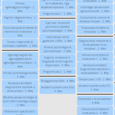
tanácsadás - 2. félév
Klinikai
és modellezése. Agyi
egészségpszichológia - 2.
képalkotó eljárások - 2. félév
Különleges bánásmódot
félév
igénylő tanulók - 2. félév
Programozás 1 - 2. félév
Kognitív idegtudomány - 2.
Szocializációs zavarok és
félév
következményeik - 2. félév
Gyermek- és serdülő
pszichiátria, fejlődési
Pszichoterápiás elméletek és
Tanácsadás elméletei és
pszichopatológia - 3. félév
intervenciós módszerek - 2.
irányzatai - 2. félév
félév
Intézményen belüli
gyakorlat 2 (KN) - 3. félév
Diagnosztikai módszerek a
Stressz, megküzdés és
tanácsadásban és az
személyes növekedés - 2. félév
Klinikai pszichológia és
iskolában - 2. félév
pszichoterápia - 3. félév
Egészségmagatartás,
Intervenciós és fejlesztő
Kognitív rendszerek 3.
egészségfejlesztés és
módszerek 1 - 2. félév
Magasabb rendű kognitív
egészségkommunikáció - 3.
folyamatok - 3. félév
Rendszerszemléletű
félév
diagnosztikai eljárások a
Programozás 2 - 2. félév
Klinikai pszichodiagnosztika
tanácsadásban - 2. félév
- 3. félév
Terepmunka 1 (TI) - 2. félév
Terepgyakorlat (KN) - 4. félév
Rendszerszemléletű
Vezetett kutatómunka (TI) -
diagnosztikai eljárások a
Vezetett kutatómunka (KN)
2. félév
klinikumban - 3. félév
- 4. félév
Részletes patopszichológia és
Esetvezetés a tanácsadásban
pszichofarmakológia alapjai
- 4. félév
- 3. félév
Intervenciós és fejlesztő
Módszertani specializáció -
módszerek 2 - 4. félév