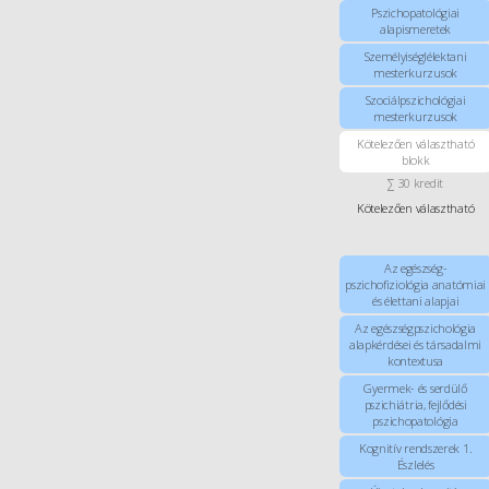
Pszichopatológiai
alapismeretek
Személyiséglélektani
mesterkurzusok
Szociálpszichológiai
mesterkurzusok
Kötelezően választható
blokk
∑ 30 kredit
Kötelezően választható
Az egészség-
pszichofiziológia anatómiai
és élettani alapjai
Az egészségpszichológia
alapkérdései és társadalmi
kontextusa
Gyermek- és serdülő
pszichiátria, fejlődési
pszichopatológia
Kognitív rendszerek 1.
Észlelés