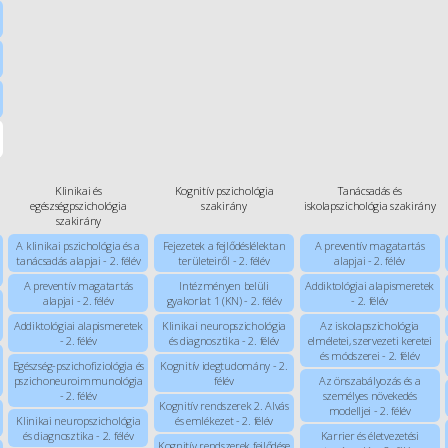
Klinikai és
Kognitív pszichológia
Tanácsadás és
egészségpszichológia
szakirány
iskolapszichológia szakirány
szakirány
A klinikai pszichológia és a
Fejezetek a fejlődéslélektan
A preventív magatartás
tanácsadás alapjai - 2. félév
területeiről - 2. félév
alapjai - 2. félév
A preventív magatartás
Intézményen belüli
Addiktológiai alapismeretek
alapjai - 2. félév
gyakorlat 1 (KN) - 2. félév
- 2. félév
Addiktológiai alapismeretek
Klinikai neuropszichológia
Az iskolapszichológia
- 2. félév
és diagnosztika - 2. félév
elméletei, szervezeti keretei
és módszerei - 2. félév
Egészség-pszichofiziológia és
Kognitív idegtudomány - 2.
pszichoneuroimmunológia
félév
Az önszabályozás és a
- 2. félév
személyes növekedés
Kognitív rendszerek 2. Alvás
modelljei - 2. félév
Klinikai neuropszichológia
és emlékezet - 2. félév
és diagnosztika - 2. félév
Karrier és életvezetési
Kognitív rendszerek fejlődése