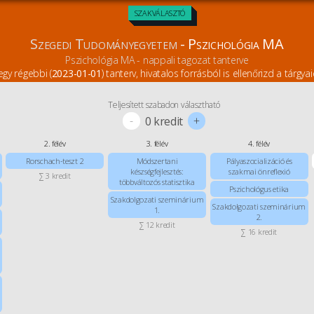
SZAKVÁLASZTÓ
Szegedi Tudományegyetem
- Pszichológia MA
Pszichológia MA - nappali tagozat tanterve
egy régebbi (
2023-01-01
) tanterv, hivatalos forrásból is ellenőrizd a tárgyai
Teljesített szabadon választható
-
+
0
kredit
2. félév
3. félév
4. félév
Rorschach-teszt 2
Módszertani
Pályaszocializáció és
készségfejlesztés:
szakmai önreflexió
∑ 3 kredit
többváltozós statisztika
Pszichológus etika
Szakdolgozati szeminárium
Szakdolgozati szeminárium
1.
2.
∑ 12 kredit
∑ 16 kredit